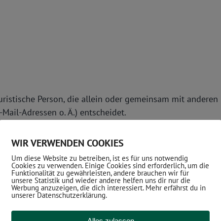
 juristische Person, die allein oder gemeinsam mit andere
ail-Adressen o. Ä.) entscheidet.
WIR VERWENDEN COOKIES
 keine speziellere Speicherdauer genannt wurde, verbleib
Um diese Website zu betreiben, ist es für uns notwendig
Cookies zu verwenden. Einige Cookies sind erforderlich, um die
 Wenn Sie ein berechtigtes Löschersuchen geltend machen
Funktionalität zu gewährleisten, andere brauchen wir für
unsere Statistik und wieder andere helfen uns dir nur die
n wir keine anderen rechtlich zulässigen Gründe für die
Werbung anzuzeigen, die dich interessiert. Mehr erfährst du in
unserer Datenschutzerklärung.
fbewahrungsfristen); im letztgenannten Fall erfolgt die Lö
EN RECHTSGRUNDLAGEN DER DATENV
Alles zulassen