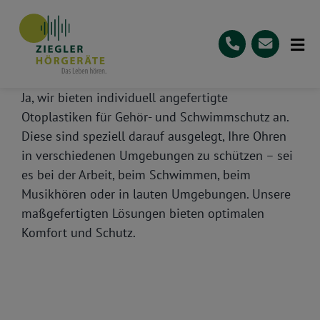
Skip
to
content
Tog
Nav
Startseite
Ja, wir bieten individuell angefertigte
Otoplastiken für Gehör- und Schwimmschutz an.
Leistungen
Diese sind speziell darauf ausgelegt, Ihre Ohren
in verschiedenen Umgebungen zu schützen – sei
Über
es bei der Arbeit, beim Schwimmen, beim
Bewertungen
Musikhören oder in lauten Umgebungen. Unsere
maßgefertigten Lösungen bieten optimalen
0721 94 54 54 40
Komfort und Schutz.
Kontakt