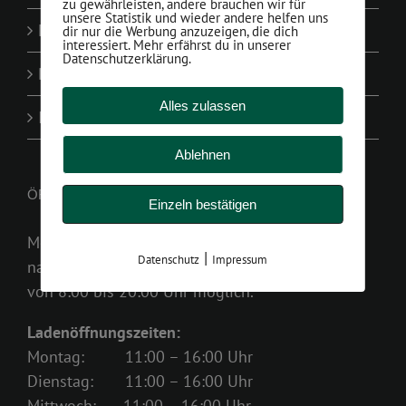
zu gewährleisten, andere brauchen wir für
unsere Statistik und wieder andere helfen uns
Kontakt
dir nur die Werbung anzuzeigen, die dich
interessiert. Mehr erfährst du in unserer
Datenschutzerklärung.
Datenschutzerklärung
Alles zulassen
Impressum
Ablehnen
ÖFFNUNGZEITEN
Einzeln bestätigen
Montag bis Samstag
|
Datenschutz
Impressum
nach Terminvereinbarung
von 8:00 bis 20:00 Uhr möglich.
Ladenöffnungszeiten:
Montag: 11:00 – 16:00 Uhr
Dienstag: 11:00 – 16:00 Uhr
Mittwoch: 11:00 – 16:00 Uhr