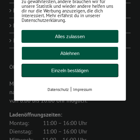
zu gewährleisten, andere brauchen wir für
unsere Statistik und wieder andere helfen uns
Kontakt
dir nur die Werbung anzuzeigen, die dich
interessiert. Mehr erfährst du in unserer
Datenschutzerklärung.
Datenschutzerklärung
Alles zulassen
Impressum
Ablehnen
ÖFFNUNGZEITEN
Einzeln bestätigen
Montag bis Samstag
|
Datenschutz
Impressum
nach Terminvereinbarung
von 8:00 bis 20:00 Uhr möglich.
Ladenöffnungszeiten:
Montag: 11:00 – 16:00 Uhr
Dienstag: 11:00 – 16:00 Uhr
Mittwoch: 11:00 – 16:00 Uhr