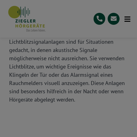
Skip
to
content
Tog
Nav
Startseite
Lichtblitzsignalanlagen sind für Situationen
gedacht, in denen akustische Signale
Leistungen
möglicherweise nicht ausreichen. Sie verwenden
Lichtblitze, um wichtige Ereignisse wie das
Über
Klingeln der Tür oder das Alarmsignal eines
Bewertungen
Rauchmelders visuell anzuzeigen. Diese Anlagen
sind besonders hilfreich in der Nacht oder wenn
0721 94 54 54 40
Hörgeräte abgelegt werden.
Kontakt